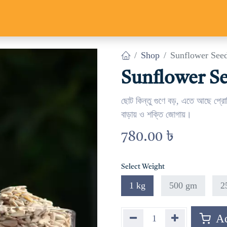
Us
Track Parcel
Contact us
Shop
Sunflower Seed (স
Sunflower Seed
ছোট কিন্তু গুণে বড়, এতে আছে প্রোটি
বাড়ায় ও শক্তি জোগায়।
780.00
৳
Select Weight
1 kg
500 gm
2
Ad