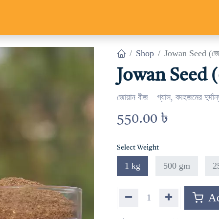
Us
Track Parcel
Contact us
Shop
Jowan Seed (জো
Jowan Seed 
জোয়ান বীজ—গ্যাস, বদহজমের দুর্দান্
550.00
৳
Select Weight
1 kg
500 gm
2
Ad